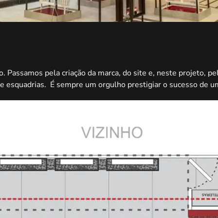
. Passamos pela criação da marca, do site e, neste projeto, p
de esquadrias. É sempre um orgulho prestigiar o sucesso de um