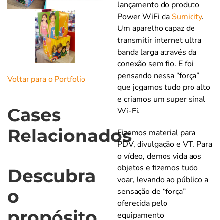
lançamento do produto
Power WiFi da
Sumicity
.
Um aparelho capaz de
transmitir internet ultra
banda larga através da
conexão sem fio. E foi
pensando nessa “força”
Voltar para o Portfolio
que jogamos tudo pro alto
e criamos um super sinal
Cases
Wi-Fi.
Relacionados
Fizemos material para
PDV, divulgação e VT. Para
o vídeo, demos vida aos
objetos e fizemos tudo
Descubra
voar, levando ao público a
o
sensação de “força”
oferecida pelo
propósito
equipamento.