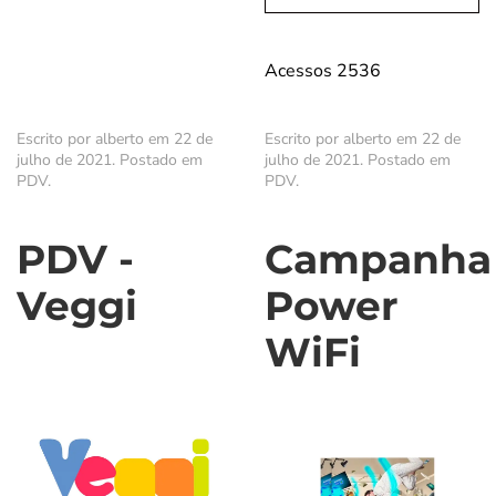
Acessos 2536
Escrito por alberto em
22 de
Escrito por alberto em
22 de
julho de 2021
. Postado em
julho de 2021
. Postado em
PDV
.
PDV
.
PDV -
Campanha
Veggi
Power
WiFi