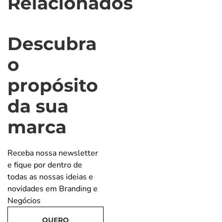
Relacionados
Telefone
*
Descubra
o
Inscreva-se
propósito
da sua
marca
Eu concordo
com a
Política
de Privacidade
Receba nossa newsletter
da Fábrica
e fique por dentro de
Eu aceito
todas as nossas ideias e
receber
novidades em Branding e
conteúdo
Negócios
educacional e
promocional
QUERO
relacionado