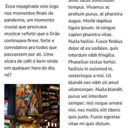
amet lacus sollicitudin
Essa repaginada veio logo
tempus. Vivamus ac
nos momentos finais da
pretium purus, at pharetra
pandemia, um momento
augue. Morbi dapibus
crucial que precisava
ligula ipsum, id congue
mostrar refletir que o Grão
sapien pharetra vitae.
continuava firme, forte e
Nulla facilisi. Fusce finibus
convidativo pra todos que
dolor at ex sodales, quis
passassem por ali. Uma
interdum nibh fringilla.
xícara de café é bem vinda
Phasellus lectus tortor,
em qualquer hora do dia,
facilisis in euismod in,
né?
scelerisque a nisi. Ut
blandit nec nibh sit amet
ullamcorper. Nulla blandit,
purus vel interdum
semper, nisl neque ornare
nisi, nec mollis elit libero
quis justo. Fusce egestas
vitae mi quis dictum.