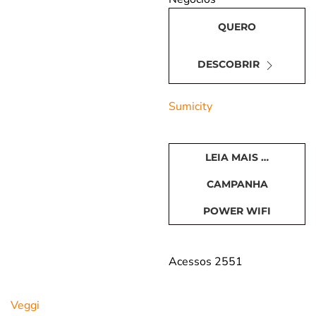
com a
Política
de Privacidade
QUERO
da Fábrica
Eu aceito
DESCOBRIR
receber
conteúdo
educacional e
Sumicity
promocional
relacionado
aos produtos e
serviços da
LEIA MAIS …
Fábrica de
Ideias
CAMPANHA
POWER WIFI
Acessos 2551
Veggi