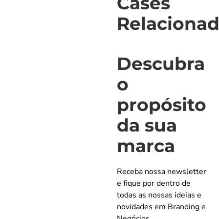
Cases
*
Relaciona
Insira o seu
endereço de
Descubra
email
*
o
propósito
Telefone
*
da sua
marca
Inscreva-se
Receba nossa newsletter
e fique por dentro de
todas as nossas ideias e
novidades em Branding e
Eu concordo
Negócios