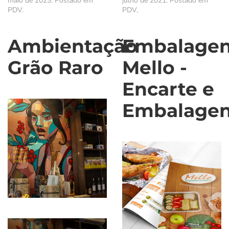
maio de 2023
. Postado em
julho de 2021
. Postado em
PDV
.
PDV
.
Ambientação
Embalage
Grão Raro
Mello -
Encarte e
Embalage