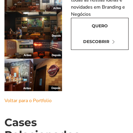
novidades em Branding e
Negócios
QUERO
DESCOBRIR
Digite seu nome
*
Voltar para o Portfolio
Insira o seu
endereço de
email
*
Cases