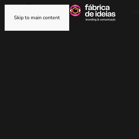
H
Skip to main content