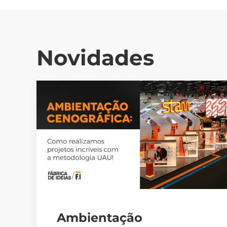
Novidades
Ambientação