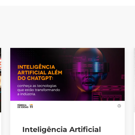
Inteligência Artificial