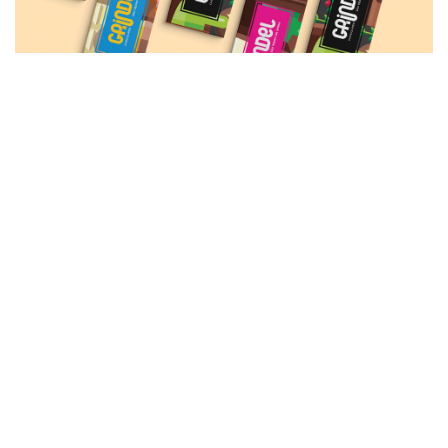
Por que o Branding é importante
para a sua empresa?
O Branding tem impacto direto sobre todos os aspectos
de um negócio e é fundamental para o seu sucesso. Estes
são apenas alguns dos motivos pelos quais você deve
investir nele:
Aumenta o reconhecimento da sua marca
Uma estratégia de branding que aumente o
reconhecimento da sua marca, vai muito além do logotipo,
que é um dos resultados deste trabalho e um elemento
que vai compor a sua identidade.